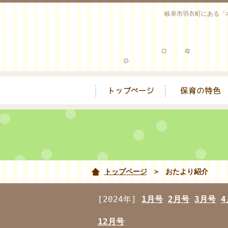
岐阜市羽衣町にある「
トップページ
> おたより紹介
[2024年]
1月号
2月号
3月号
4
12月号