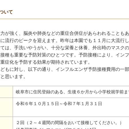
ついて
染力が強く、脳炎や肺炎などの重症合併症があらわれることも
月に流行のピークを迎えます。昨年は本園でも１１月に大流行
しては、手洗いやうがい、十分な栄養と休養、外出時のマスク
防接種も重要な予防対策のひとつです。予防接種により、イン
、重症化を予防する効果が期待されています。
子どもに対し、以下の通り、インフルエンザ予防接種費用の一
ばと思います。
岐阜市に住民登録のある、生後６か月から小学校就学前ま
令和６年１０月１５日～令和７年１月３１日
２回（２～４週間の間隔をおいて接種してください。）