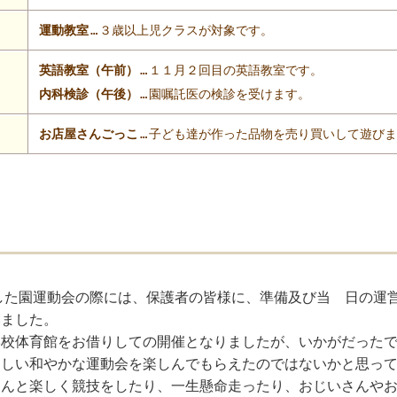
運動教室
…
３歳以上児クラスが対象です。
英語教室（午前）
…
１１月２回目の英語教室です。
内科検診（午後）
…
園嘱託医の検診を受けます。
お店屋さんごっこ
…
子ども達が作った品物を売り買いして遊びま
した園運動会の際には、保護者の皆様に、準備及び当 日の運
いました。
学校体育館をお借りしての開催となりましたが、いかがだった
らしい和やかな運動会を楽しんでもらえたのではないかと思っ
さんと楽しく競技をしたり、一生懸命走ったり、おじいさんや