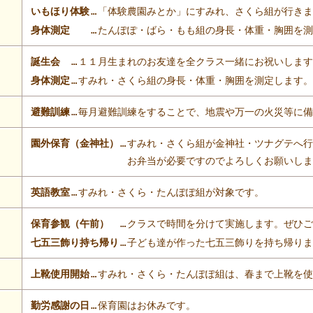
いもほり体験
…
「体験農園みとか」にすみれ、さくら組が行きま
身体測定
…
たんぽぽ・ばら・もも組の身長・体重・胸囲を測
誕生会
…
１１月生まれのお友達を全クラス一緒にお祝いします
身体測定
…
すみれ・さくら組の身長・体重・胸囲を測定します。
避難訓練
…
毎月避難訓練をすることで、地震や万一の火災等に備
園外保育（金神社）
…
すみれ・さくら組が金神社・ツナグテへ行
お弁当が必要ですのでよろしくお願いしま
英語教室
…
すみれ・さくら・たんぽぽ組が対象です。
保育参観（午前）
…
クラスで時間を分けて実施します。ぜひご
七五三飾り持ち帰り
…
子ども達が作った七五三飾りを持ち帰りま
上靴使用開始
…
すみれ・さくら・たんぽぽ組は、春まで上靴を使
勤労感謝の日
…
保育園はお休みです。